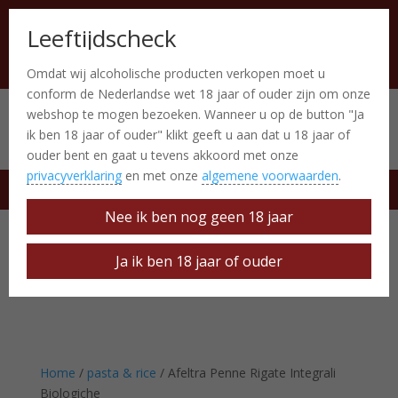
Leeftijdscheck
Omdat wij alcoholische producten verkopen moet u
conform de Nederlandse wet 18 jaar of ouder zijn om onze
webshop te mogen bezoeken. Wanneer u op de button "Ja
Italiaanse producten
0 Items
ik ben 18 jaar of ouder" klikt geeft u aan dat u 18 jaar of
ouder bent en gaat u tevens akkoord met onze
privacyverklaring
en met onze
algemene voorwaarden
.
free delivery at € 50
Nee ik ben nog geen 18 jaar
Ja ik ben 18 jaar of ouder
Home
/
pasta & rice
/ Afeltra Penne Rigate Integrali
Biologiche