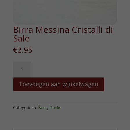
Birra Messina Cristalli di
Sale
€
2.95
Birra
Messina
Cristalli
Toevoegen aan winkelwagen
di
Sale
hoeveelheid
Categorieën:
Beer
,
Drinks