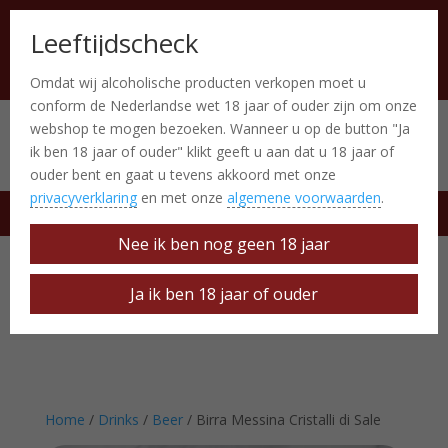
Leeftijdscheck
Omdat wij alcoholische producten verkopen moet u
conform de Nederlandse wet 18 jaar of ouder zijn om onze
webshop te mogen bezoeken. Wanneer u op de button "Ja
Italiaanse producten
0 Items
ik ben 18 jaar of ouder" klikt geeft u aan dat u 18 jaar of
ouder bent en gaat u tevens akkoord met onze
privacyverklaring
en met onze
algemene voorwaarden
.
free delivery at € 50
Nee ik ben nog geen 18 jaar
Ja ik ben 18 jaar of ouder
Home
/
Drinks
/
Beer
/ Birra Messina Cristalli di Sale