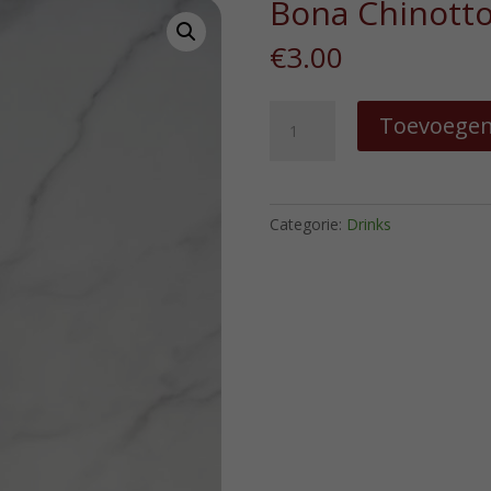
Bona Chinott
€
3.00
Bona
Toevoegen
Chinotto
hoeveelheid
Categorie:
Drinks