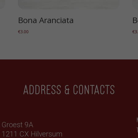
Bona Aranciata
B
€
3.00
€
3
Address & contacts
Groest 9A
1211 CX Hilversum