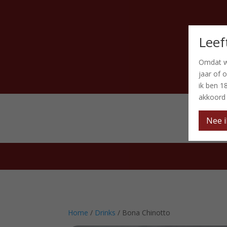
Leef
Omdat w
jaar of 
ik ben 1
akkoord
Nee i
Home
/
Drinks
/ Bona Chinotto