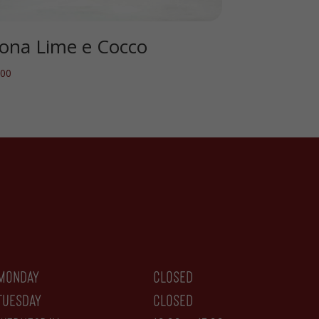
ona Lime e Cocco
.00
monday
closed
tuesday
CLOSED