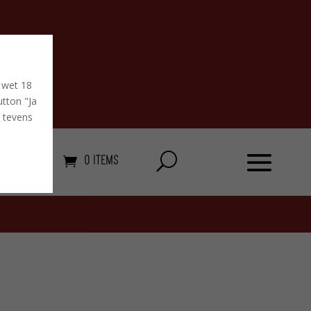
 wet 18
tton "Ja
u tevens
0 Items