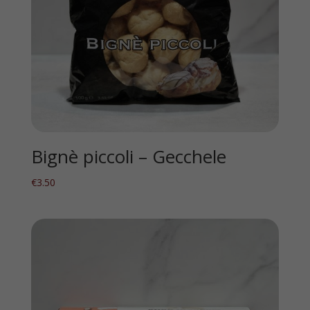
Bignè piccoli – Gecchele
€
3.50