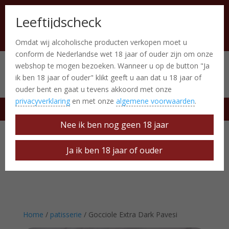
Leeftijdscheck
Omdat wij alcoholische producten verkopen moet u
conform de Nederlandse wet 18 jaar of ouder zijn om onze
webshop te mogen bezoeken. Wanneer u op de button "Ja
Italiaanse producten
0 Items
ik ben 18 jaar of ouder" klikt geeft u aan dat u 18 jaar of
ouder bent en gaat u tevens akkoord met onze
privacyverklaring
en met onze
algemene voorwaarden
.
free delivery at € 50
Nee ik ben nog geen 18 jaar
Ja ik ben 18 jaar of ouder
Home
/
patisserie
/ Gocciole Extra Dark Pavesi