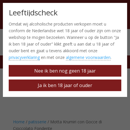
Leeftijdscheck
Omdat wij alcoholische producten verkopen moet u
conform de Nederlandse wet 18 jaar of ouder zijn om onze
webshop te mogen bezoeken. Wanneer u op de button "Ja
Italiaanse producten
0 Items
ik ben 18 jaar of ouder" klikt geeft u aan dat u 18 jaar of
ouder bent en gaat u tevens akkoord met onze
privacyverklaring
en met onze
algemene voorwaarden
.
free delivery at € 50
Nee ik ben nog geen 18 jaar
Ja ik ben 18 jaar of ouder
Home
/
patisserie
/ Motta Krumiri con Gocce di
Cioccolato Fondente