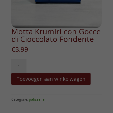
Motta Krumiri con Gocce
di Cioccolato Fondente
€
3.99
Motta
Krumiri
con
Toevoegen aan winkelwagen
Gocce
di
Cioccolato
Fondente
Categorie:
patisserie
hoeveelheid