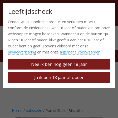
Leeftijdscheck
Omdat wij alcoholische producten verkopen moet u
conform de Nederlandse wet 18 jaar of ouder zijn om onze
webshop te mogen bezoeken. Wanneer u op de button "Ja
Italiaanse producten
0 Items
ik ben 18 jaar of ouder" klikt geeft u aan dat u 18 jaar of
ouder bent en gaat u tevens akkoord met onze
privacyverklaring
en met onze
algemene voorwaarden
.
free delivery at € 50
Nee ik ben nog geen 18 jaar
Ja ik ben 18 jaar of ouder
Home
/
patisserie
/ Pan di Stelle (Biscotti)