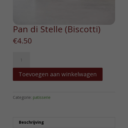
Pan di Stelle (Biscotti)
€
4.50
Pan
di
Stelle
Toevoegen aan winkelwagen
(Biscotti)
hoeveelheid
Categorie:
patisserie
Beschrijving