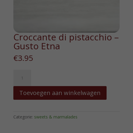
Croccante di pistacchio –
Gusto Etna
€
3.95
Croccante
di
pistacchio
Toevoegen aan winkelwagen
-
Gusto
Etna
hoeveelheid
Categorie:
sweets & marmalades