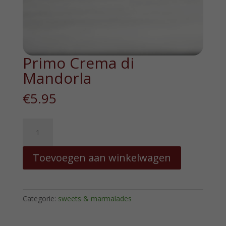
Primo Crema di
Mandorla
€
5.95
Primo
Crema
di
Toevoegen aan winkelwagen
Mandorla
hoeveelheid
Categorie:
sweets & marmalades