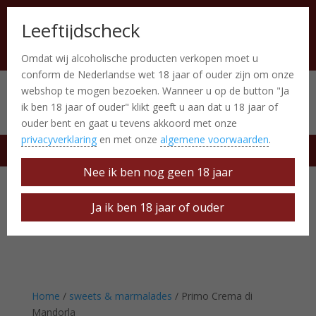
Leeftijdscheck
Omdat wij alcoholische producten verkopen moet u
conform de Nederlandse wet 18 jaar of ouder zijn om onze
webshop te mogen bezoeken. Wanneer u op de button "Ja
Italiaanse producten
0 Items
ik ben 18 jaar of ouder" klikt geeft u aan dat u 18 jaar of
ouder bent en gaat u tevens akkoord met onze
privacyverklaring
en met onze
algemene voorwaarden
.
free delivery at € 50
Nee ik ben nog geen 18 jaar
Ja ik ben 18 jaar of ouder
Home
/
sweets & marmalades
/ Primo Crema di
Mandorla