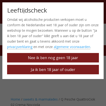
Leeftijdscheck
Omdat wij alcoholische producten verkopen moet u
conform de Nederlandse wet 18 jaar of ouder zijn om onze
webshop te mogen bezoeken. Wanneer u op de button "Ja
Italiaanse producten
0 Items
ik ben 18 jaar of ouder" klikt geeft u aan dat u 18 jaar of
ouder bent en gaat u tevens akkoord met onze
privacyverklaring
en met onze
algemene voorwaarden
.
free delivery at € 50
Nee ik ben nog geen 18 jaar
Ja ik ben 18 jaar of ouder
Home
/
sweets & marmalades
/ Q Pesche QuattroCiok
02 Crema Nocciola