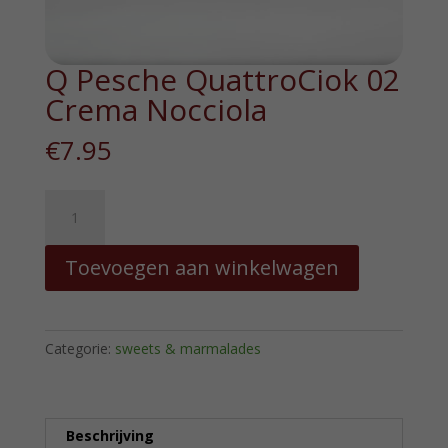
Q Pesche QuattroCiok 02
Crema Nocciola
€
7.95
Q
Pesche
QuattroCiok
Toevoegen aan winkelwagen
02
Crema
Nocciola
hoeveelheid
Categorie:
sweets & marmalades
Beschrijving