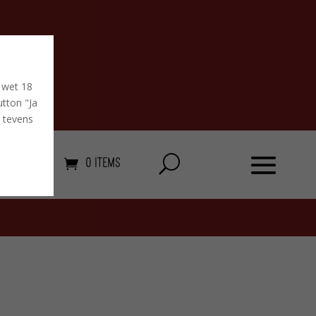
 wet 18
tton "Ja
u tevens
0 Items