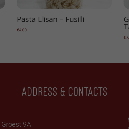
Pasta Elisan – Fusilli
G
T
€
4.00
€
7
Address & contacts
Groest 9A