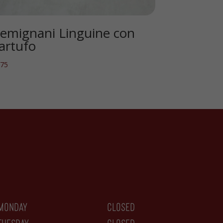
emignani Linguine con
artufo
.75
monday
closed