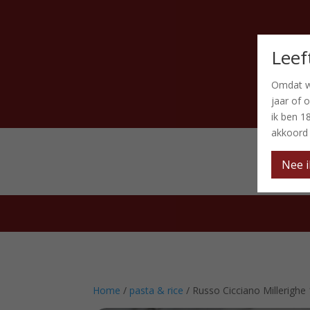
Leef
Omdat w
jaar of 
ik ben 1
akkoord
Nee i
Home
/
pasta & rice
/ Russo Cicciano Millerighe