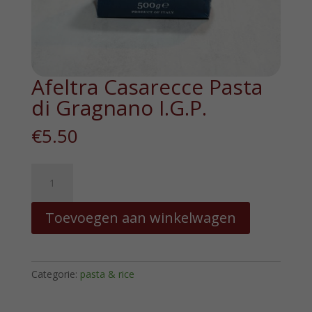
Afeltra Casarecce Pasta
di Gragnano I.G.P.
€
5.50
Afeltra
Casarecce
Pasta
Toevoegen aan winkelwagen
di
Gragnano
I.G.P.
hoeveelheid
Categorie:
pasta & rice