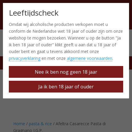
Leeftijdscheck
Omdat wij alcoholische producten verkopen moet u
conform de Nederlandse wet 18 jaar of ouder zijn om onze
webshop te mogen bezoeken. Wanneer u op de button "Ja
Italiaanse producten
0 Items
ik ben 18 jaar of ouder" klikt geeft u aan dat u 18 jaar of
ouder bent en gaat u tevens akkoord met onze
privacyverklaring
en met onze
algemene voorwaarden
.
free delivery at € 50
Nee ik ben nog geen 18 jaar
Ja ik ben 18 jaar of ouder
Home
/
pasta & rice
/ Afeltra Casarecce Pasta di
Gragnano I.G.P.