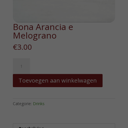
Bona Arancia e
Melograno
€
3.00
Bona
Arancia
e
Toevoegen aan winkelwagen
Melograno
hoeveelheid
Categorie:
Drinks