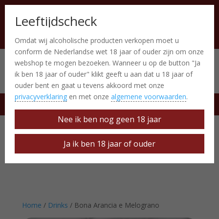
Leeftijdscheck
Omdat wij alcoholische producten verkopen moet u
conform de Nederlandse wet 18 jaar of ouder zijn om onze
webshop te mogen bezoeken. Wanneer u op de button "Ja
Italiaanse producten
0 Items
ik ben 18 jaar of ouder" klikt geeft u aan dat u 18 jaar of
ouder bent en gaat u tevens akkoord met onze
privacyverklaring
en met onze
algemene voorwaarden
.
free delivery at € 50
Nee ik ben nog geen 18 jaar
Ja ik ben 18 jaar of ouder
Home
/
Drinks
/ Bona Arancia e Melograno