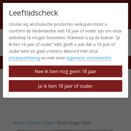
Leeftijdscheck
Omdat wij alcoholische producten verkopen moet u
conform de Nederlandse wet 18 jaar of ouder zijn om onze
webshop te mogen bezoeken. Wanneer u op de button "Ja
Italiaanse producten
0 Items
ik ben 18 jaar of ouder" klikt geeft u aan dat u 18 jaar of
ouder bent en gaat u tevens akkoord met onze
privacyverklaring
en met onze
algemene voorwaarden
.
free delivery at € 50
Nee ik ben nog geen 18 jaar
Ja ik ben 18 jaar of ouder
Home
/
Drinks
/
Beer
/ Bona Ginger Beer