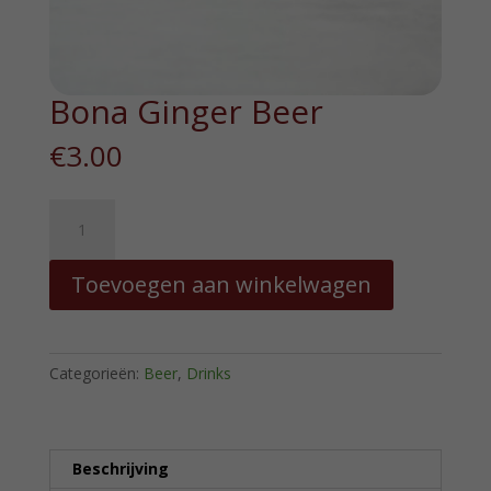
Bona Ginger Beer
€
3.00
Bona
Ginger
Beer
Toevoegen aan winkelwagen
hoeveelheid
Categorieën:
Beer
,
Drinks
Beschrijving