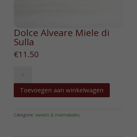
Dolce Alveare Miele di
Sulla
€
11.50
Dolce
Alveare
Miele
Toevoegen aan winkelwagen
di
Sulla
hoeveelheid
Categorie:
sweets & marmalades