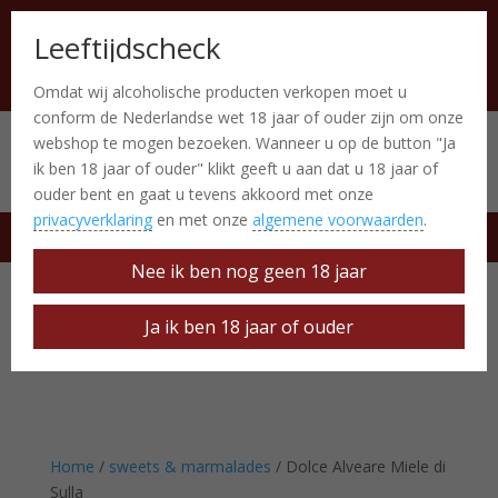
Leeftijdscheck
Omdat wij alcoholische producten verkopen moet u
conform de Nederlandse wet 18 jaar of ouder zijn om onze
webshop te mogen bezoeken. Wanneer u op de button "Ja
Italiaanse producten
0 Items
ik ben 18 jaar of ouder" klikt geeft u aan dat u 18 jaar of
ouder bent en gaat u tevens akkoord met onze
privacyverklaring
en met onze
algemene voorwaarden
.
free delivery at € 50
Nee ik ben nog geen 18 jaar
Ja ik ben 18 jaar of ouder
Home
/
sweets & marmalades
/ Dolce Alveare Miele di
Sulla