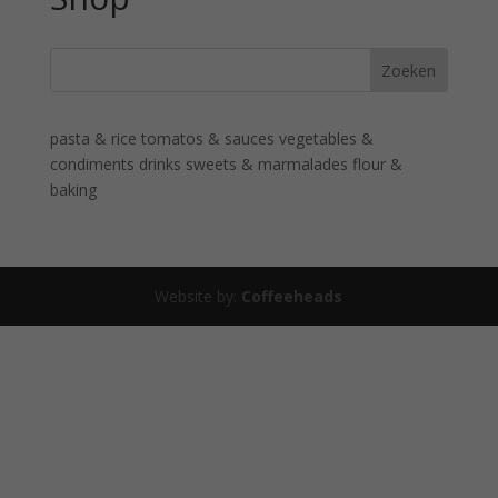
pasta & rice
tomatos & sauces
vegetables &
condiments
drinks
sweets & marmalades
flour &
baking
Website by:
Coffeeheads