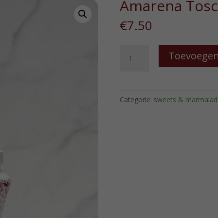
Amarena Tosc
€
7.50
Amarena
Toevoegen
Toschi
hoeveelheid
Categorie:
sweets & marmalad