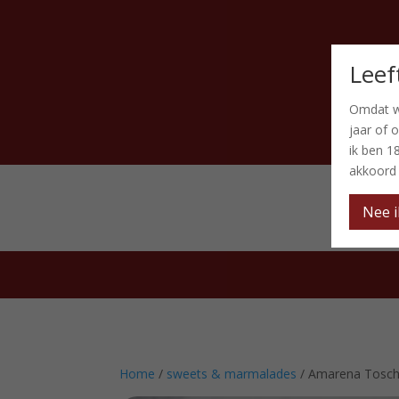
Leef
Omdat w
jaar of 
ik ben 1
akkoord
Nee i
Home
/
sweets & marmalades
/ Amarena Tosch