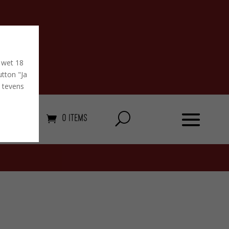
 wet 18
tton "Ja
u tevens
0 Items