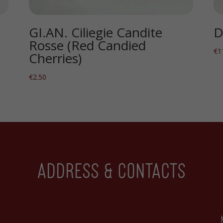
GI.AN. Ciliegie Candite
D
Rosse (Red Candied
€
1
Cherries)
€
2.50
Address & contacts